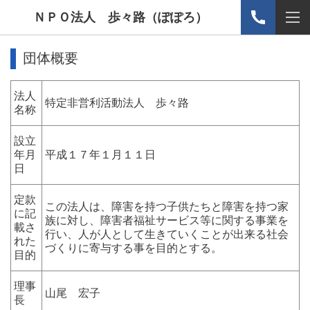
ＮＰＯ法人 歩々路（ぽぽろ）
団体概要
法人
特定非営利活動法人 歩々路
名称
設立
年月
平成１７年１月１１日
日
定款
この法人は、障害を持つ子供たちと障害を持つ家
に記
族に対し、障害者福祉サービス等に関する事業を
載さ
行い、人が人として生きていくことが出来る社会
れた
づくりに寄与する事を目的とする。
目的
理事
山尾 宏子
長