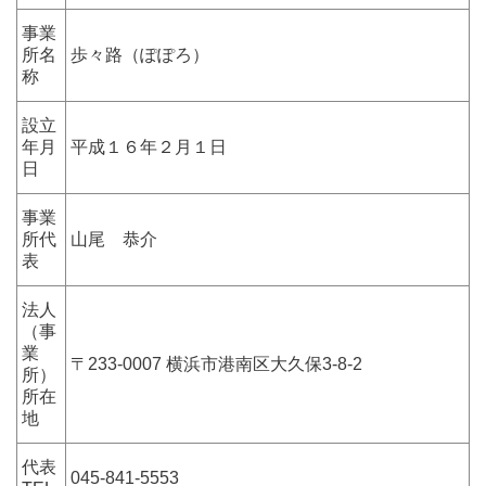
事業
所名
歩々路（ぽぽろ）
称
設立
年月
平成１６年２月１日
日
事業
所代
山尾 恭介
表
法人
（事
業
〒233-0007 横浜市港南区大久保3-8-2
所）
所在
地
代表
045-841-5553