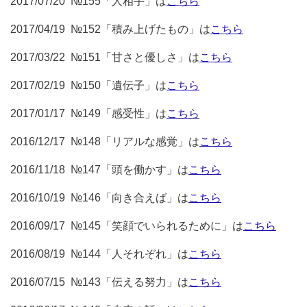
2017/07/20 №155「人相手」は
こちら
2017/04/19 №152「積み上げたもの」は
こちら
2017/03/22 №151「甘さと優しさ」は
こちら
2017/02/19 №150「遺伝子」は
こちら
2017/01/17 №149「感受性」は
こちら
2016/12/17 №148「リアルな感覚」は
こちら
2016/11/18 №147「頭を働かす」は
こちら
2016/10/19 №146「向き合えば」は
こちら
2016/09/17 №145「笑顔でいられるために」は
こちら
2016/08/19 №144「人それぞれ」は
こちら
2016/07/15 №143「伝える努力」は
こちら