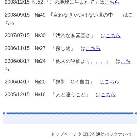
2008/12/15 №52 「この地球に生まれて」は
こちら
2008/09/15 №49 ｢言わなきゃいけない世の中」 は
こ
ちら
2007/07/15 №30 「汚れなき素直さ」 は
こちら
2006/11/15 №27 「探し物」 は
こちら
2006/08/17 №24 「他人の評価より。。。」 は
こち
ら
2006/04/17 №20 「規制 OR 自由」 は
こちら
2005/12/15 №16 「人と違うこと」 は
こちら
トップページ
ぽぽろ通信バックナンバー